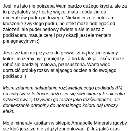
Jeśli na lato nie potrzeba Wam bardzo dużego krycia, ale za
to przydałoby się trochę więcej matu - dodajcie do
minerałków
pudru perłowego.
Niekoniecznie polecam
kruszenie zwykłego pudru, bo efekt może odbiegać od
założeń, ale puder perłowy świetnie się miesza z
podkładem, matuje cerę i przy okazji jest elementem
pielęgnacyjnym :)
Jeszcze tam mi przyszło do głowy - zimą też zmieniamy
kolor i możemy być pomiędzy - albo tak jak ja - skóra może
robić się bardziej matowa, przesuszona. Warto więc
dorzucić próbkę rozświetlającego odcienia do swojego
podkładu ;)
Moim zdaniem nakładanie rozświetlającego podkładu AM
na całą twarz to trochę dużo - ja się świeciłam jak sukienka
sylwestrowa :) Używam go raczej jako rozświetlacza, ale
domieszanie odrobiny do normalnego koloru daj uroczy
efekt.
Moje minerały kupiłam w
sklepie Annabelle Minerals
(gdyby
się ktoś jeszcze nie zdążył zorientować ;)) Już jakiś czas